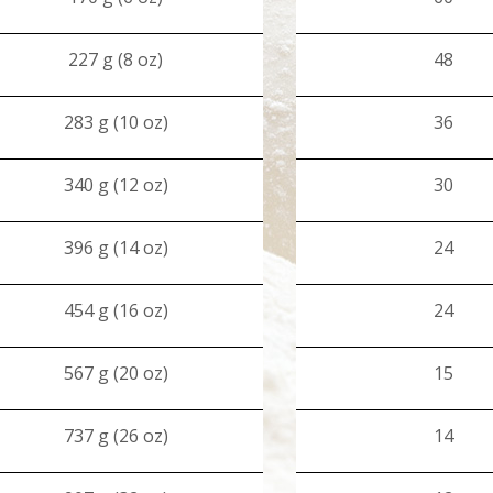
227 g (8 oz)
48
283 g (10 oz)
36
340 g (12 oz)
30
396 g (14 oz)
24
454 g (16 oz)
24
567 g (20 oz)
15
737 g (26 oz)
14