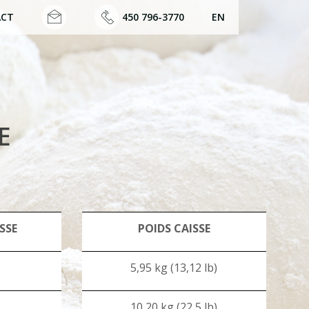
ACT
450 796-3770
EN
E
SSE
POIDS CAISSE
5,95 kg (13,12 lb)
10,20 kg (22,5 lb)